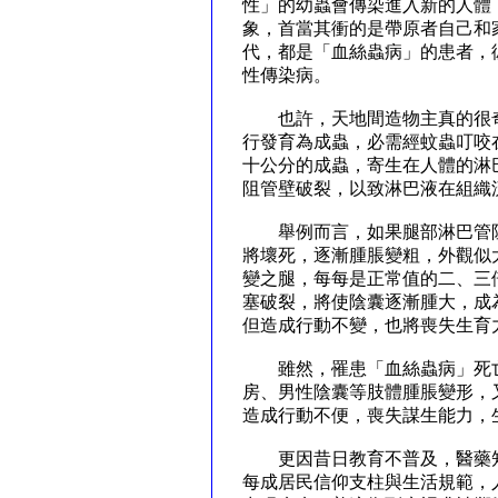
性」的幼蟲會傳染進入新的人體
象，首當其衝的是帶原者自己和
代，都是「血絲蟲病」的患者，
性傳染病。
也許，天地間造物主真的很奇
行發育為成蟲，必需經蚊蟲叮咬
十公分的成蟲，寄生在人體的淋
阻管壁破裂，以致淋巴液在組織
舉例而言，如果腿部淋巴管阻
將壞死，逐漸腫脹變粗，外觀似
變之腿，每每是正常值的二、三
塞破裂，將使陰囊逐漸腫大，成
但造成行動不變，也將喪失生育
雖然，罹患「血絲蟲病」死亡
房、男性陰囊等肢體腫脹變形，
造成行動不便，喪失謀生能力，
更因昔日教育不普及，醫藥知
每成居民信仰支柱與生活規範，