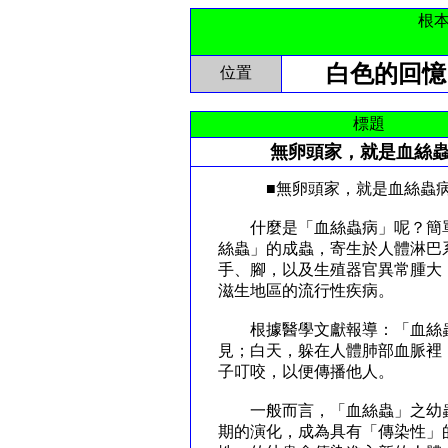
根
白色的回憶
位置
標題
無卵頭家，就是血絲
■無卵頭家，就是血絲蟲
什麼是「血絲蟲病」呢？簡單
絲蟲」的成蟲，寄生於人體淋巴
手、腳，以及生殖器官異常腫大
滋生地區的流行性疾病。
根據醫學文獻報導：「血絲蟲
見；白天，躲在人體肺部血脈裡
子叮咬，以便傳播他人。
一般而言，「血絲蟲」之幼蟲
期的演化，成為具有「傳染性」