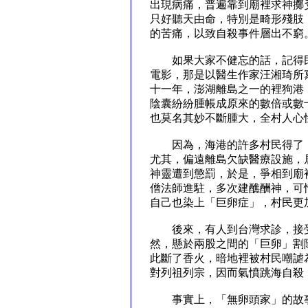
出現病痛，普遍靠到廟裡求神擲
只好聽天由命，特別是畸形殘肢
的苦痛，以致自殺事件層出不窮
如果大家不健忘的話，記得民
電影，那是以醫生作家汪湘琦所
十一年，澎湖離島之一的裡狗港
陰囊紛紛腫帳成原來的數倍或數
也莫名其妙不斷腫大，全村人心
因為，海港的許多村民得了「
尤其，偏遠離島欠缺醫療設施，
神靈遭到懲罰，於是，爭相到廟
僧法師進駐，多次建醮酬神，可
自己也染上「巨卵症」，村民更
後來，有人到台灣求診，接受
然，懸於兩股之間的「巨卵」割
此斷了香火，暗地裡被村民嘲謔
對列祖列宗，因而氣憤跳海自殺
事實上，「無卵頭家」的故事