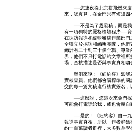
──您連夜從北京搭飛機來廈
來，認真算，在金門只有短短四
──不是為了趕發稿，而是我
有一項獨特的嚴格檢驗程序──資訊核實制
在採訪報導和編輯審稿作業部門
全獨立於採訪和編輯團隊，他們
總計有二十到三十個全職、專業的「事實
界，他們不只打電話給文章裡所
場，查核描述是否與事實真相吻
舉例來說：《紐約客》派我為
實核查員。他們都會講標準的國
交的每一篇文稿進行核實簽名，
──這麼說，您這次來金門採
可能會打電話給我，或也會親自
──是的！《紐約客》自一九
報導事實真相，所以，作者群獲
約一百萬讀者群裡，大多數為學