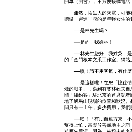
開車（開會），不方便接聽電話
雖然，陌生人的來電，可能存
聽鍵，穿進耳膜的是年輕女生的
──是林先生嗎？
──是的，我姓林！
──林先生您好，我姓吳，是
的「金門根本文采工作室」網站
──噢！請不用客氣，有什麼
──是這樣啦！在您「憶往情
煙的戰爭」，寫到有關林毅夫自
國「紐約客」駐北京的首席記者
地了解馬山現場的位置和狀況。
間只有一上午，多少費用，我們
──噢！「有朋自遠方來，不
幫得上忙，當樂於善盡地主之誼
題應先釐清，因為，林毅夫的名