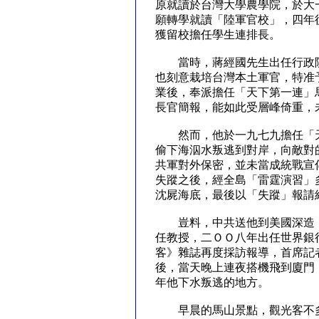
原就讀於台灣大學農學院，於大
願轉學就讀「陸軍官校」，四年
獲留校擔任學生連排長。
當時，蔣經國先生出任行政院
也刻意栽培台灣本土軍官，特准
業後，奉派擔任「天下第一連」
長官簡報，能如此受層峰倚重，
然而，他於一九七九擔任「天
偷下海泅水叛逃到對岸，向敵對
共軍對外保密，並未當成統戰宣
失蹤之後，經全島「雷霆演習」
沈屍海底，最後以「失蹤」報請
豈料，中共送他到美國深造，
任教授，二ＯＯ八年出任世界銀
客》雜誌再度採訪報導，首席記
後，當天晚上連夜搭機飛到廈門
年他下水叛逃的地方。
早晨的馬山景點，觀光客不多