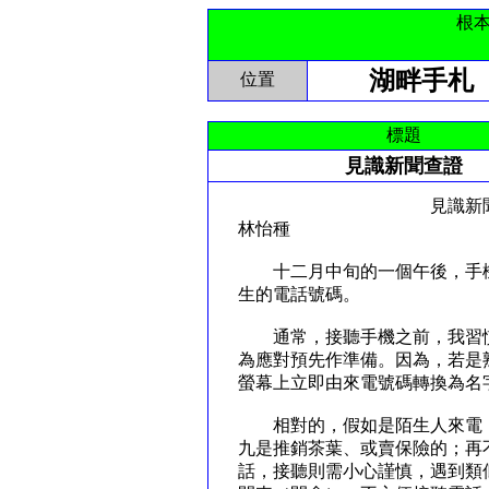
根
湖畔手札
位置
標題
見識新聞查證
見識新聞查
林怡種
十二月中旬的一個午後，手機
生的電話號碼。
通常，接聽手機之前，我習慣
為應對預先作準備。因為，若是
螢幕上立即由來電號碼轉換為名
相對的，假如是陌生人來電，
九是推銷茶葉、或賣保險的；再
話，接聽則需小心謹慎，遇到類