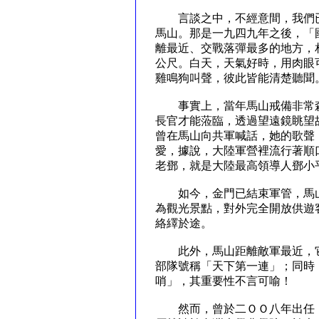
言談之中，不經意間，我們已
馬山。那是一九四九年之後，「
離最近、交戰落彈最多的地方，
公尺。白天，天氣好時，用肉眼
雞鳴狗叫聲，彼此皆能清楚聽聞
事實上，當年馬山戒備非常森
長官才能蒞臨，透過望遠鏡眺望
曾在馬山向共軍喊話，她的歌聲
愛，據說，大陸軍營裡流行著順
老鄧，就是大陸最高領導人鄧小
如今，金門已結束軍管，馬山
為觀光景點，對外完全開放供遊
絡繹於途。
此外，馬山距離敵軍最近，它
部隊號稱「天下第一連」；同時
哨」，其重要性不言可喻！
然而，曾於二ＯＯ八年出任「