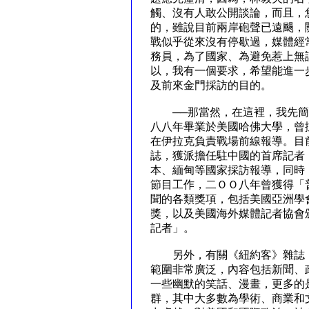
觸、沒有人敢公開談論，而且，
的，雖說目前兩岸砲聲已遠颺，
戰似乎從來沒有停歇過，媒體經
務員，為了國家、為避免惹上無
以，我有一個要求，希望能進一
及前來金門採訪的目的。
──那當然，在這裡，我先簡短介
八八年畢業於美國哈佛大學，曾
在伊拉克負責戰場前線報導。目
誌，獲派擔任駐中國的首席記者
本、緬甸等國家採訪報導，同時
節目工作，二ＯＯ八年曾獲得「
聞的各類獎項，包括美國亞洲學會(Asia 
獎，以及美國海外媒體記者協會
記者」。
另外，有關《紐約客》雜誌，
範圍非常廣泛，內容包括新聞、
一些幽默的笑話、漫畫，更多的
群，其中大多數為學術、商業和