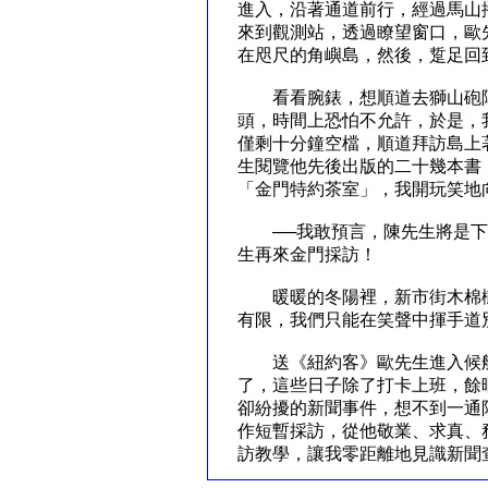
進入，沿著通道前行，經過馬山
來到觀測站，透過瞭望窗口，歐
在咫尺的角嶼島，然後，踅足回
看看腕錶，想順道去獅山砲陣
頭，時間上恐怕不允許，於是，
僅剩十分鐘空檔，順道拜訪島上
生閱覽他先後出版的二十幾本書
「金門特約茶室」，我開玩笑地
──我敢預言，陳先生將是下
生再來金門採訪！
暖暖的冬陽裡，新市街木棉樹
有限，我們只能在笑聲中揮手道
送《紐約客》歐先生進入候船
了，這些日子除了打卡上班，餘
卻紛擾的新聞事件，想不到一通
作短暫採訪，從他敬業、求真、
訪教學，讓我零距離地見識新聞