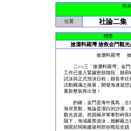
根
社論二集
位置
標題
搶灘料羅灣 搶救金門觀光
搶灘料羅灣 搶救金
二○○三「搶灘料羅灣」金門
工作已進入緊鑼密鼓階段，縣府
試泳與正式預演日程；縣長李炷
活動圓滿之推展，開發海邊遊憩
重新整裝再出發！
的確，金門是海中孤島，古來
海岸景觀，無論是潔白的沙灘，
觀光資源。然因兩岸軍事對峙長
隔下，海域嚴禁游泳，雖解嚴之
侷限於閩南建築和部份戰役史蹟