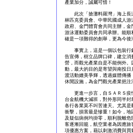
產業加分，誠屬可惜！
此次「搶灘料羅灣」海上長泳
林匹克委員會、中華民國成人游
政府、金門體育會共同主辦，金
游泳運動委員會共同承辦。能順
確是一項難得的創舉，更為今
事實上，這是一個以包裝行銷
告宣傳，樹立品牌口碑，建立消
營，而觀光產業自是不能例外。
動，最大的目的是寄望與南投日
渡活動媲美爭輝，透過媒體傳播
休閒設施，為金門觀光產業挹
更進一步言，自ＳＡＲＳ疫情
台金航機大減班，對外形同半封
各行各業莫不叫苦連天。尤其是
衝擊，損害最是慘重！如今，地
及疑似病例均掛零，順利脫離危
客逐漸回籠，航空業者為因應旅
項優惠方案，藉以刺激消費與