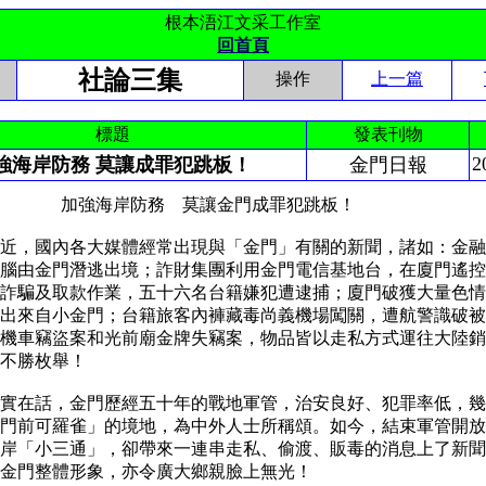
根本浯江文采工作室
回首頁
社論三集
操作
上一篇
標題
發表刊物
2
強海岸防務 莫讓成罪犯跳板！
金門日報
海岸防務 莫讓金門成罪犯跳板！
，國內各大媒體經常出現與「金門」有關的新聞，諸如：金融
腦由金門潛逃出境；詐財集團利用金門電信基地台，在廈門遙控
詐騙及取款作業，五十六名台籍嫌犯遭逮捕；廈門破獲大量色情
出來自小金門；台籍旅客內褲藏毒尚義機場闖關，遭航警識破被
機車竊盜案和光前廟金牌失竊案，物品皆以走私方式運往大陸銷
，不勝枚舉！
在話，金門歷經五十年的戰地軍管，治安良好、犯罪率低，幾
門前可羅雀」的境地，為中外人士所稱頌。如今，結束軍管開放
岸「小三通」，卻帶來一連串走私、偷渡、販毒的消息上了新聞
害金門整體形象，亦令廣大鄉親臉上無光！