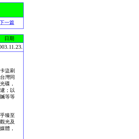
下一篇
日期
003.11.23.
卡盜刷
台灣同
光碟，
逮；以
贓等等
乎臻至
觀光及
媒體，