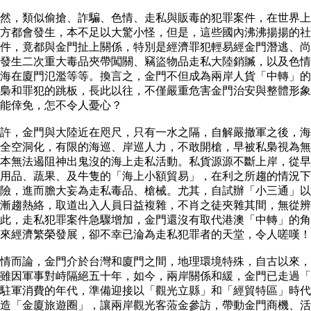
，類似偷搶、詐騙、色情、走私與販毒的犯罪案件，在世界上
方都會發生，本不足以大驚小怪，但是，這些國內沸沸揚揚的社
件，竟都與金門扯上關係，特別是經濟罪犯輕易經金門潛逃、尚
發生二次重大毒品夾帶闖關、竊盜物品走私大陸銷贓，以及色情
海在廈門氾濫等等。換言之，金門不但成為兩岸人貨「中轉」的
梟和罪犯的跳板，長此以往，不僅嚴重危害金門治安與整體形象
不能倖免，怎不令人憂心？
，金門與大陸近在咫尺，只有一水之隔，自解嚴撤軍之後，海
全空洞化，有限的海巡、岸巡人力，不敢開槍，早被私梟視為無
本無法遏阻神出鬼沒的海上走私活動。私貨源源不斷上岸，從早
用品、蔬果、及牛隻的「海上小額貿易」，在利之所趨的情況下
險，進而膽大妄為走私毒品、槍械。尤其，自試辦「小三通」以
漸趨熱絡，取道出入人員日益複雜，不肖之徒夾雜其間，無從辨
此，走私犯罪案件急驟增加，金門還沒有取代港澳「中轉」的角
帶來經濟繁榮發展，卻不幸已淪為走私犯罪者的天堂，令人嗟嘆
而論，金門介於台灣和廈門之間，地理環境特殊，自古以來，
雖因軍事對峙隔絕五十年，如今，兩岸關係和緩，金門已走過「
駐軍消費的年代，準備迎接以「觀光立縣」和「經貿特區」時代
造「金廈旅遊圈」，讓兩岸觀光客蒞金參訪，帶動金門商機、活