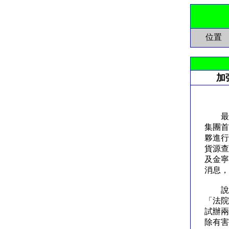
位置
加
加強
最近
集團首
夥進行
貨源查
及金寧
消息
說實
「法院
試辦兩
除有