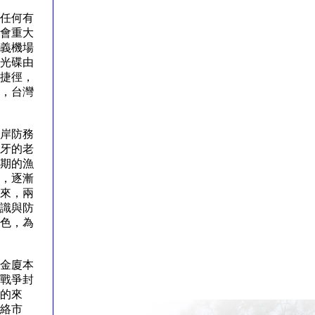
任何有
會重大
義機場
光碟由
捷徑，
，台灣
岸防務
牙的老
期的漁
，逐漸
來，兩
識與防
色，為
！
金廈本
戰爭封
的來
絡市