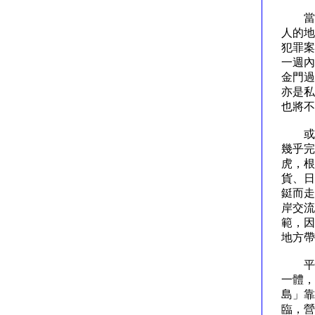
當然
人的地
犯罪案
一週內
金門過
亦是私
也將
或許
幾乎完
虎，根
貨、日
鋌而走
岸交流
範，因
地方
平情
一體，
島」靠
臨，營