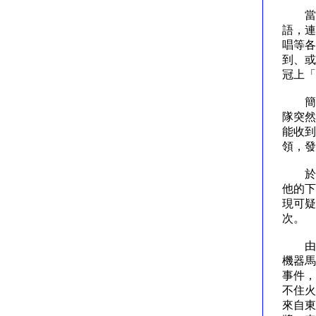
當然
語，連
唱等各
到、或
冠上「
簡單
隊突然
能收到
領，發
於是
他的下
現可疑
次
由此
機器馬
事件，
不住火
來自東