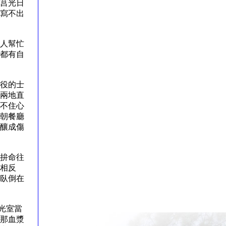
莒光日
寫不出
人幫忙
都有自
役的士
兩地直
不住心
朝餐廳
釀成傷
拚命往
相反
臥倒在
光室當
那血漿