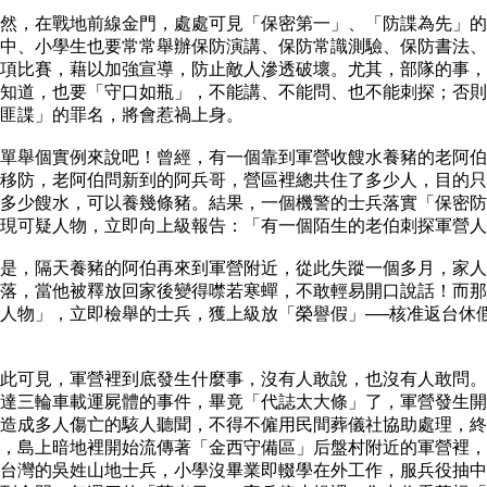
，在戰地前線金門，處處可見「保密第一」、「防諜為先」的
中、小學生也要常常舉辦保防演講、保防常識測驗、保防書法、
項比賽，藉以加強宣導，防止敵人滲透破壞。尤其，部隊的事，
知道，也要「守口如瓶」，不能講、不能問、也不能刺探；否則
匪諜」的罪名，將會惹禍上身。
舉個實例來說吧！曾經，有一個靠到軍營收餿水養豬的老阿伯
移防，老阿伯問新到的阿兵哥，營區裡總共住了多少人，目的只
多少餿水，可以養幾條豬。結果，一個機警的士兵落實「保密防
現可疑人物，立即向上級報告：「有一個陌生的老伯刺探軍營人
，隔天養豬的阿伯再來到軍營附近，從此失蹤一個多月，家人
落，當他被釋放回家後變得噤若寒蟬，不敢輕易開口說話！而那
人物」，立即檢舉的士兵，獲上級放「榮譽假」──核准返台休
。
可見，軍營裡到底發生什麼事，沒有人敢說，也沒有人敢問。
達三輪車載運屍體的事件，畢竟「代誌太大條」了，軍營發生開
造成多人傷亡的駭人聽聞，不得不僱用民間葬儀社協助處理，終
，島上暗地裡開始流傳著「金西守備區」后盤村附近的軍營裡，
台灣的吳姓山地士兵，小學沒畢業即輟學在外工作，服兵役抽中