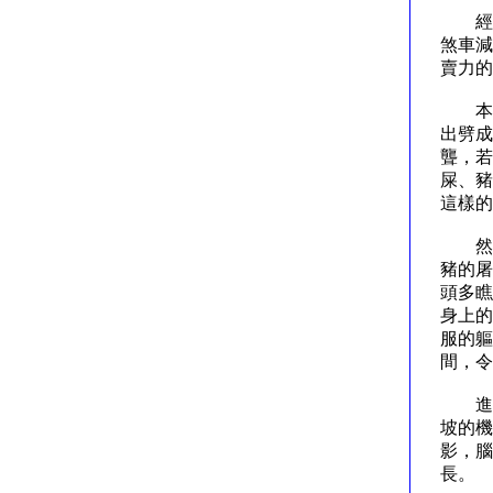
經過
煞車減
賣力的
本來
出劈成
聾，若
屎、豬
這樣
然而
豬的屠
頭多瞧
身上的
服的軀
間，
進了
坡的機
影，腦
長