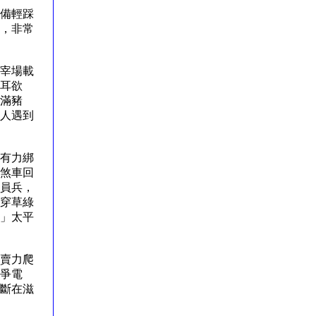
備輕踩
，非常
宰場載
耳欲
滿豬
人遇到
有力綁
煞車回
員兵，
穿草綠
」太平
賣力爬
爭電
斷在滋