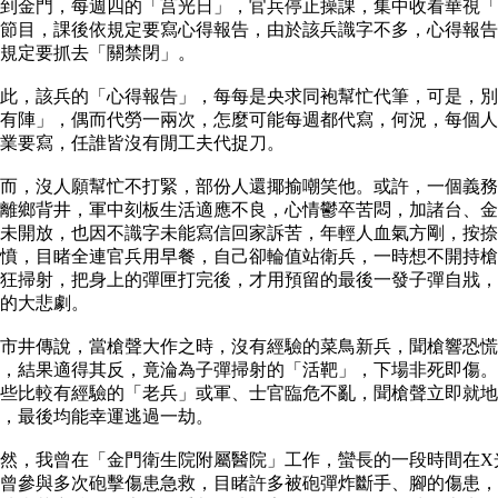
到金門，每週四的「莒光日」，官兵停止操課，集中收看華視「
節目，課後依規定要寫心得報告，由於該兵識字不多，心得報告
規定要抓去「關禁閉」。
，該兵的「心得報告」，每每是央求同袍幫忙代筆，可是，別
有陣」，偶而代勞一兩次，怎麼可能每週都代寫，何況，每個人
業要寫，任誰皆沒有閒工夫代捉刀。
，沒人願幫忙不打緊，部份人還揶揄嘲笑他。或許，一個義務
離鄉背井，軍中刻板生活適應不良，心情鬱卒苦悶，加諸台、金
未開放，也因不識字未能寫信回家訴苦，年輕人血氣方剛，按捺
憤，目睹全連官兵用早餐，自己卻輪值站衛兵，一時想不開持槍
狂掃射，把身上的彈匣打完後，才用預留的最後一發子彈自戕，
重的大悲劇。
井傳說，當槍聲大作之時，沒有經驗的菜鳥新兵，聞槍響恐慌
，結果適得其反，竟淪為子彈掃射的「活靶」，下場非死即傷。
些比較有經驗的「老兵」或軍、士官臨危不亂，聞槍聲立即就地
下，最後均能幸運逃過一劫。
，我曾在「金門衛生院附屬醫院」工作，蠻長的一段時間在X
曾參與多次砲擊傷患急救，目睹許多被砲彈炸斷手、腳的傷患，