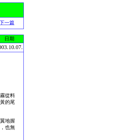
下一篇
日期
003.10.07.
霧從料
黃的尾
翼地握
，也無