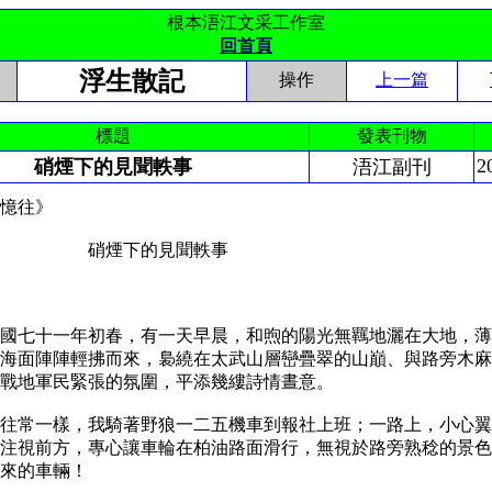
根本浯江文采工作室
回首頁
浮生散記
操作
上一篇
標題
發表刊物
2
硝煙下的見聞軼事
浯江副刊
憶往》
煙下的見聞軼事
七十一年初春，有一天早晨，和煦的陽光無羈地灑在大地，薄
海面陣陣輕拂而來，裊繞在太武山層巒疊翠的山巔、與路旁木麻
戰地軍民緊張的氛圍，平添幾縷詩情晝意。
常一樣，我騎著野狼一二五機車到報社上班；一路上，小心翼
注視前方，專心讓車輪在柏油路面滑行，無視於路旁熟稔的景色
往來的車輛！