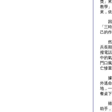
獎」來
教學」
來，依
因此
「三時
己的作
然而
兵長期
撥電話
中的氣
門口瘋
亡慘
據市
外逃命
地，一
餐桌
雖然
助手，