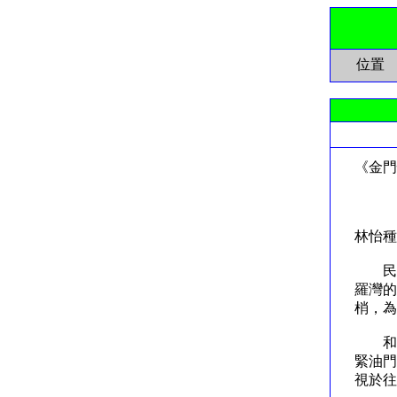
位置
《金門
硝
林怡種
民國
羅灣的
梢，為
和往
緊油門
視於