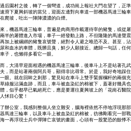
后園村之後，轉了一個彎道，成功崗上報社大門在望了，正準
速滑下夏興斜坡的當兒，迎面左邊對向車道一部機器馬達三輪車
在爬坡，吐出一陣陣濃濃的白煙。
，機器馬達三輪車，普遍是肉商用作載運待宰的豬隻，或從屠
兩半的屠體進入市場，車子一經發動上路，不但隆隆的馬達聲震
再加上被綑綁的豬隻哀號聲，絕對令人避之唯恐不及。甚至，沾
尿和血水的車體，既髒且臭，鮮少人願接近。總歸一句話，任何
的車子，也懶得多看它一眼。
，大清早迎面相遇的機器馬達三輪車，後車斗上不是站著孔武
夫，而是站著兩個阿兵哥，顯得非比尋常。於是，我好奇地踩住
一眼。就在回眸之剎那，驚見站在車斗上雙手緊握欄杆的兩個充
草綠服沾滿血跡，而且，車斗被血染紅的棉被下，蓋著好幾具也
體，似乎都早已氣絕死亡，應是要運往夏興坡上的「花崗石醫院
令人怵目心驚！
辦公室，我感到整個人坐立難安，腦海裡依然不停地浮現那部
器馬達三輪車，以及車斗上被血染紅的棉被，彷彿剛看完一部戰
海一再浮現士兵中彈陣亡哀號的畫面，心頭有一股驚恐的餘悸不
。