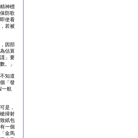
精神標
保防歌
即使看
，若被
，因部
為估算
諜」要
數。」
不知道
個「發
假一航
可是，
槍掃射
致紙包
有一個
「金馬