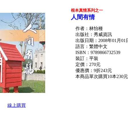
根本真情系列之一
人間有情
作者：林怡種
出版社：秀威資訊
出版日期：2008年01月01
語言：繁體中文
ISBN：9789866732539
裝訂：平裝
定價：270元
優惠價：9折243元
本商品單次購買10本230元(
線上購買